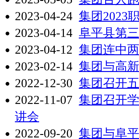
2023-04-24
集团202
2023-04-14
阜平县第
2023-04-12
集团连中
2023-02-14
集团与高
2022-12-30
集团召开
2022-11-07
集团召开
讲会
2022-09-20
集团与阜