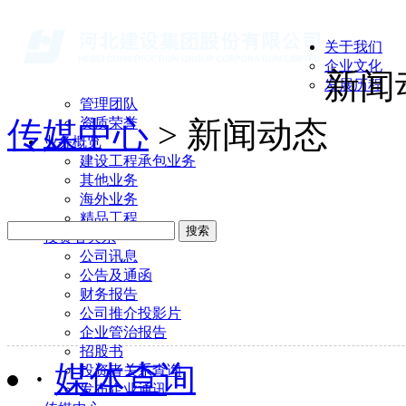
关于我们
企业文化
新闻
发展历程
管理团队
传媒中心
资质荣誉
> 新闻动态
业务概览
建设工程承包业务
其他业务
海外业务
精品工程
搜索
投资者关系
公司讯息
公告及通函
财务报告
公司推介投影片
企业管治报告
招股书
·
媒体查询
投资者关系查询
发布企业通讯