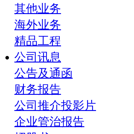
其他业务
海外业务
精品工程
公司讯息
公告及通函
财务报告
公司推介投影片
企业管治报告