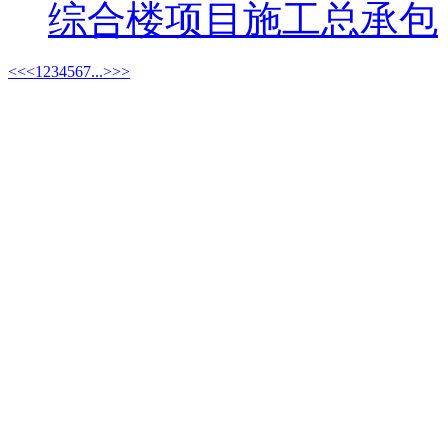
综合楼项目施工总承包
<<
<
1
2
3
4
5
6
7
...
>
>>