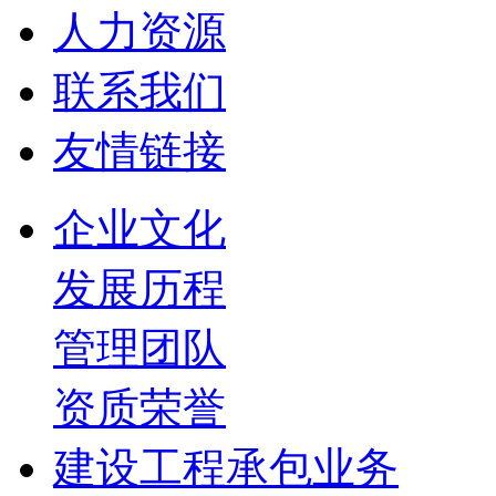
人力资源
联系我们
友情链接
企业文化
发展历程
管理团队
资质荣誉
建设工程承包业务