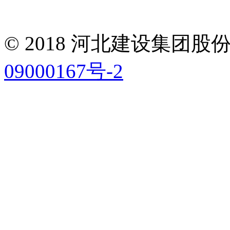
© 2018 河北建设集团
09000167号-2