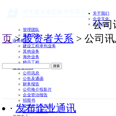
关于我们
企业文化
公司
发展历程
管理团队
页
>
资质荣誉
投资者关系
> 公司
业务概览
建设工程承包业务
其他业务
海外业务
精品工程
搜索
投资者关系
公司讯息
公告及通函
财务报告
公司推介投影片
企业管治报告
招股书
·
发布企业通讯
投资者关系查询
发布企业通讯