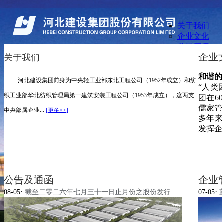
关于我们
企业文化
发展历程
企业
关于我们
管理团队
资质荣誉
关于我们
和谐的
业务概览
河北建设集团前身为中央轻工业部东北工程公司（1952年成立）和纺
业务概览
“人类
建设工程承包业务
投资者关系
织工业部华北纺织管理局第一建筑安装工程公司（1953年成立），这两支
团在6
其他业务
传媒中心
儒家管
海外业务
中央部属企业...
[更多>>]
人力资源
多年
精品工程
联系我们
发挥企
投资者关系
友情链接
公司讯息
公告及通函
企业文化
财务报告
发展历程
公司推介投影片
管理团队
公告及通函
企业
企业管治报告
资质荣誉
·
·
招股书
08-05
截至二零二六年七月三十一日止月份之股份发行...
07-05
建设工程承包业务
投资者关系查询
其他业务
发布企业通讯
海外业务