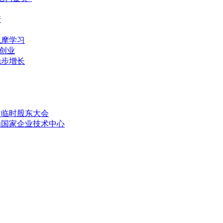
梦
观摩学习
工创业
稳步增长
次临时股东大会
为国家企业技术中心