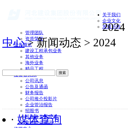
关于我们
企业文化
2024
发展历程
管理团队
中心
> 新闻动态 > 2024
资质荣誉
业务概览
建设工程承包业务
其他业务
海外业务
精品工程
搜索
投资者关系
公司讯息
公告及通函
财务报告
公司推介投影片
企业管治报告
招股书
·
媒体查询
投资者关系查询
发布企业通讯