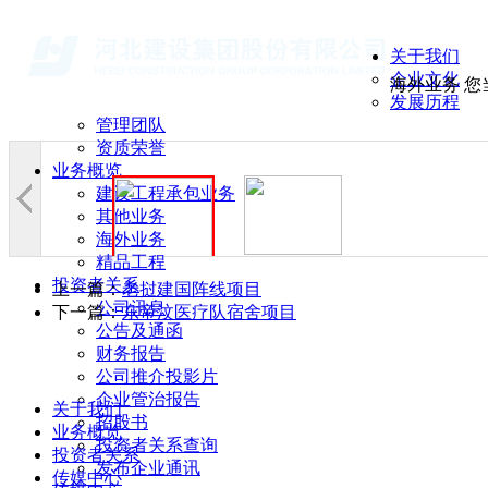
关于我们
企业文化
海外业务
您
发展历程
管理团队
资质荣誉
业务概览
建设工程承包业务
其他业务
海外业务
精品工程
投资者关系
上一篇：
老挝建国阵线项目
公司讯息
下一篇：
东帝汶医疗队宿舍项目
公告及通函
财务报告
公司推介投影片
企业管治报告
关于我们
招股书
业务概览
投资者关系查询
投资者关系
发布企业通讯
传媒中心