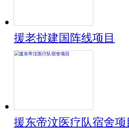
援老挝建国阵线项目
援东帝汶医疗队宿舍项