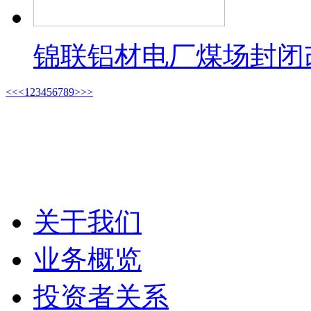
锦联铝材电厂煤场封闭
<<
<
1
2
3
4
5
6
7
8
9
>
>>
关于我们
业务概览
投资者关系