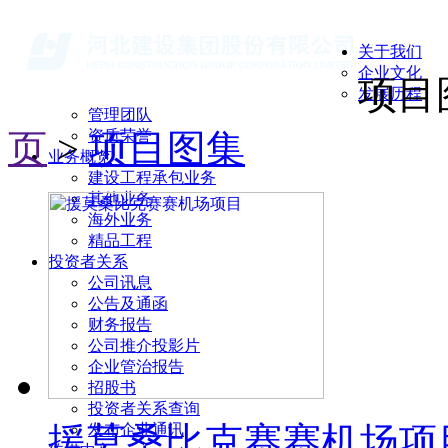
关于我们
企业文化
项目
发展历程
管理团队
页
>
资质荣誉
项目图集
业务概览
建设工程承包业务
其他业务
海外业务
精品工程
投资者关系
公司讯息
公告及通函
财务报告
公司推介投影片
企业管治报告
招股书
投资者关系查询
援莫桑比克赛赛机场项
发布企业通讯