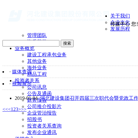
关于我们
企业文化
传媒中心
您
发展历程
管理团队
资质荣誉
搜索
业务概览
建设工程承包业务
其他业务
海外业务
·
媒体查询
精品工程
投资者关系
·
视频展示
公司讯息
公告及通函
2019-01-04
河北建设集团召开四届三次职代会暨党政工
财务报告
公司推介投影片
<<
<
1
2
3
>
>>
企业管治报告
招股书
投资者关系查询
发布企业通讯