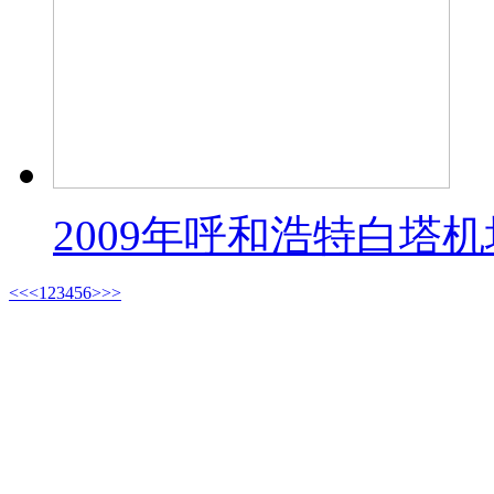
2009年呼和浩特白塔机
<<
<
1
2
3
4
5
6
>
>>