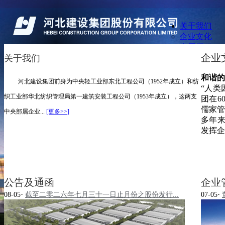
关于我们
企业文化
发展历程
企业
关于我们
管理团队
资质荣誉
关于我们
和谐的
业务概览
河北建设集团前身为中央轻工业部东北工程公司（1952年成立）和纺
业务概览
“人类
建设工程承包业务
投资者关系
织工业部华北纺织管理局第一建筑安装工程公司（1953年成立），这两支
团在6
其他业务
传媒中心
儒家管
海外业务
中央部属企业...
[更多>>]
人力资源
多年
精品工程
联系我们
发挥企
投资者关系
友情链接
公司讯息
公告及通函
企业文化
财务报告
发展历程
公司推介投影片
管理团队
公告及通函
企业
企业管治报告
资质荣誉
·
·
招股书
08-05
截至二零二六年七月三十一日止月份之股份发行...
07-05
建设工程承包业务
投资者关系查询
其他业务
发布企业通讯
海外业务