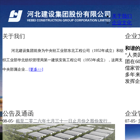
关于我们
企业文化
发展历程
企业
关于我们
管理团队
资质荣誉
关于我们
和谐的
业务概览
河北建设集团前身为中央轻工业部东北工程公司（1952年成立）和纺
业务概览
“人类
建设工程承包业务
投资者关系
织工业部华北纺织管理局第一建筑安装工程公司（1953年成立），这两支
团在6
其他业务
传媒中心
儒家管
海外业务
中央部属企业...
[更多>>]
人力资源
多年
精品工程
联系我们
发挥企
投资者关系
友情链接
公司讯息
公告及通函
企业文化
财务报告
发展历程
公司推介投影片
管理团队
公告及通函
企业
企业管治报告
资质荣誉
·
·
招股书
08-05
截至二零二六年七月三十一日止月份之股份发行...
07-05
建设工程承包业务
投资者关系查询
其他业务
发布企业通讯
海外业务